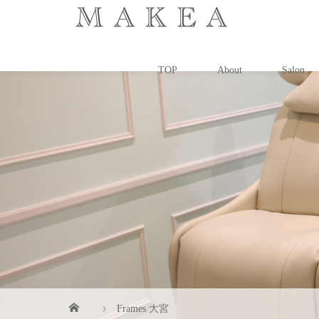
TOP
About
Salon
Frames 大宮