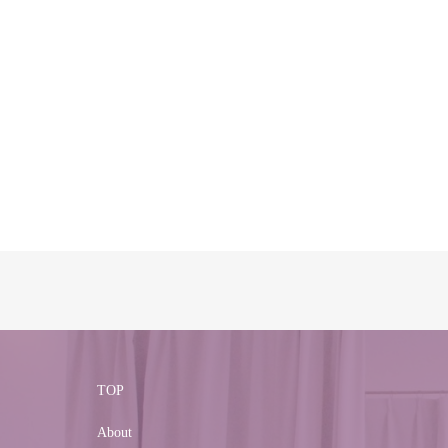
TOP
About