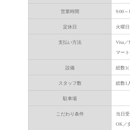
営業時間
9:00～1
定休日
火曜日
支払い方法
Visa
マート
設備
総数1
スタッフ数
総数1
駐車場
こだわり条件
当日受
OK／