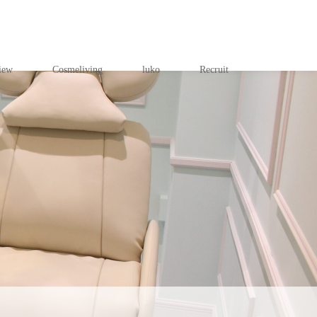
iew
Cosmeliving
luko
Recruit