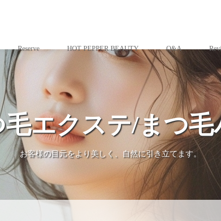
Reserve
HOT PEPPER BEAUTY
Q&A
Rev
 まつ毛エクステ/まつ毛
お客様の目元をより美しく、自然に引き立てます。