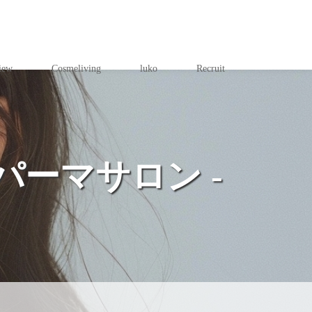
iew
Cosmeliving
luko
Recruit
パーマサロン -