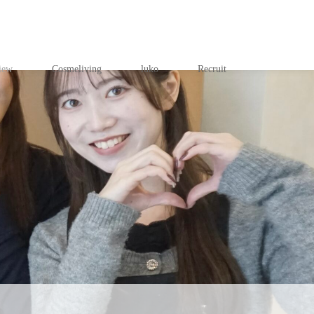
iew
Cosmeliving
luko
Recruit