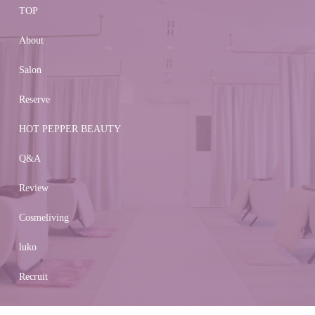
TOP
About
Salon
Reserve
HOT PEPPER BEAUTY
Q&A
Review
Cosmeliving
luko
Recruit