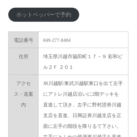
ホットペッパーで予約
電話番号
049-277-8404
住所
埼玉県川越市脇田町１７－９ 彩和ビ
ル２Ｆ ２０１
アクセ
JR川越駅/東武川越駅東口を出て左手
ス・道案
にアトレ川越店沿いに2階デッキを
内
直進して頂き、左手に野村證券川越
支店を直進、日興証券川越支店を正
面に左手の階段を降りるて下さい。
左手にとんかつ登茂恵川越店を直進