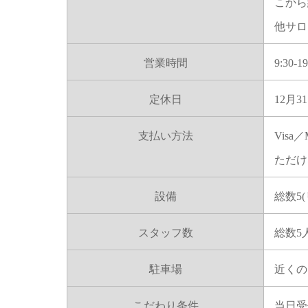
こから
他サロ
営業時間
9:3
定休日
12月3
支払い方法
Vis
ただけ
設備
総数5
スタッフ数
総数5
駐車場
近くの
こだわり条件
当日受