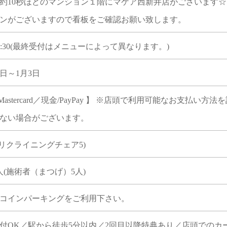
約10秒ほどのマンション１階にマケア西新井店がございます☆（
ンがございますので看板をご確認お願い致します。
0-19:30(最終受付はメニューによって異なります。)
1日～1月3日
a／Mastercard／現金/PayPay 】 ※店頭で利用可能なお
ない場合がございます。
(リクライニングチェア5)
人(施術者（まつげ）5人)
コインパーキングをご利用下さい。
付OK／駅から徒歩5分以内／2回目以降特典あり／店頭でのカー