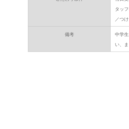
タッフ
／つけ
備考
中学生
い、ま