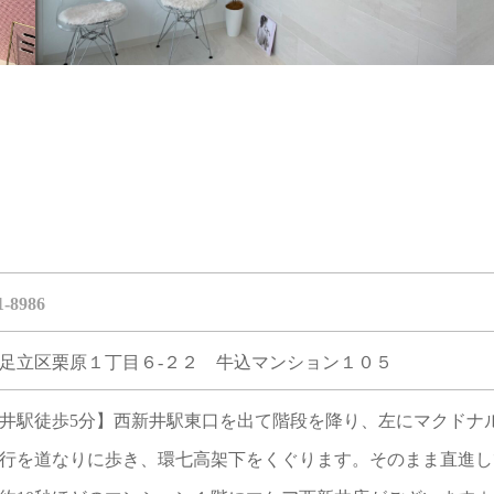
1-8986
足立区栗原１丁目６-２２ 牛込マンション１０５
井駅徒歩5分】西新井駅東口を出て階段を降り、左にマクドナ
行を道なりに歩き、環七高架下をくぐります。そのまま直進し