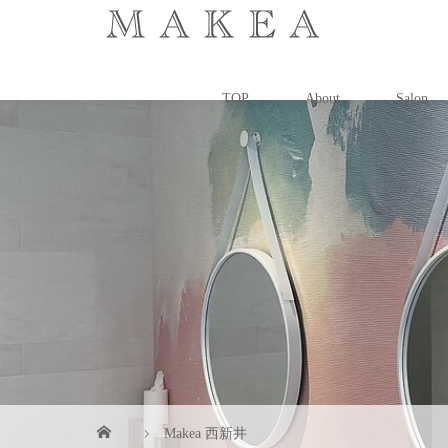
TOP
About
Salon
Makea 西新井