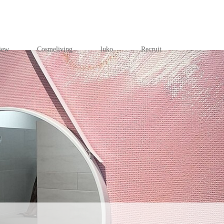
iew
Cosmeliving
luko
Recruit