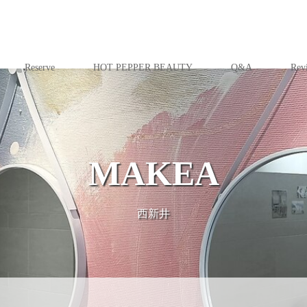
Reserve
HOT PEPPER BEAUTY
Q&A
Rev
MAKEA
西新井